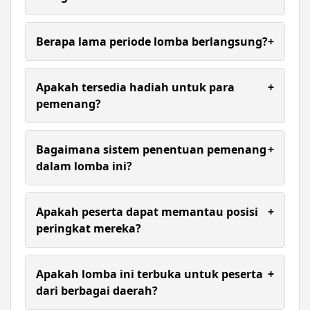
Ketentuan mengenai biaya pendaftaran dapat
dilihat pada informasi resmi yang tersedia saat
Berapa lama periode lomba berlangsung?
+
proses registrasi.
Durasi kompetisi mengikuti jadwal yang telah
ditentukan oleh penyelenggara dan akan
Apakah tersedia hadiah untuk para
+
diumumkan kepada seluruh peserta.
pemenang?
Ya, penyelenggara telah menyiapkan berbagai
hadiah menarik bagi peserta yang berhasil
Bagaimana sistem penentuan pemenang
+
mencapai peringkat terbaik.
dalam lomba ini?
Pemenang ditentukan berdasarkan aturan dan
mekanisme penilaian yang telah ditetapkan
Apakah peserta dapat memantau posisi
+
selama kompetisi berlangsung.
peringkat mereka?
Ya, peserta dapat melihat perkembangan dan
posisi peringkat melalui fitur pemantauan yang
Apakah lomba ini terbuka untuk peserta
+
tersedia selama acara berjalan.
dari berbagai daerah?