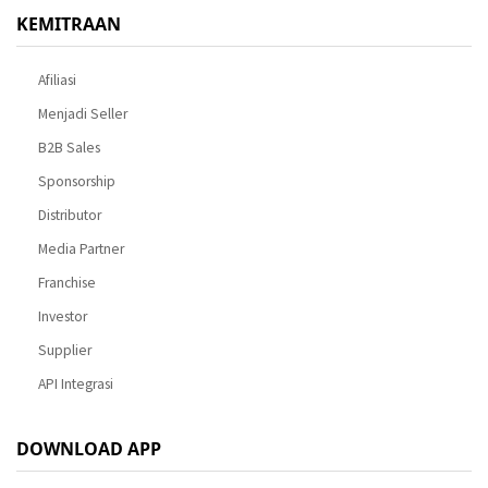
KEMITRAAN
Afiliasi
Menjadi Seller
B2B Sales
Sponsorship
Distributor
Media Partner
Franchise
Investor
Supplier
API Integrasi
DOWNLOAD APP