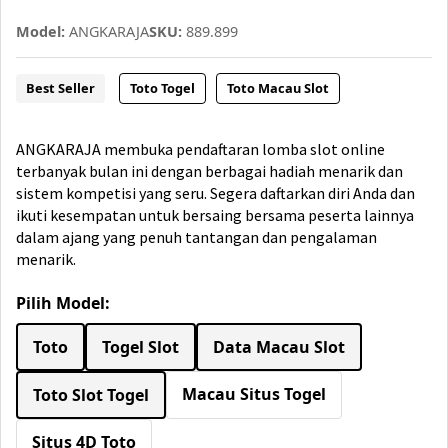
Model:
ANGKARAJA
SKU:
889.899
Best Seller
Toto Togel
Toto Macau Slot
ANGKARAJA membuka pendaftaran lomba slot online
terbanyak bulan ini dengan berbagai hadiah menarik dan
sistem kompetisi yang seru. Segera daftarkan diri Anda dan
ikuti kesempatan untuk bersaing bersama peserta lainnya
dalam ajang yang penuh tantangan dan pengalaman
menarik.
Pilih Model:
Toto
Togel Slot
Data Macau Slot
Macau Situs Togel
Toto Slot Togel
Situs 4D Toto