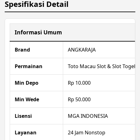
Spesifikasi Detail
Informasi Umum
Brand
ANGKARAJA
Permainan
Toto Macau Slot & Slot Togel 
Min Depo
Rp 10.000
Min Wede
Rp 50.000
Lisensi
MGA INDONESIA
Layanan
24 Jam Nonstop