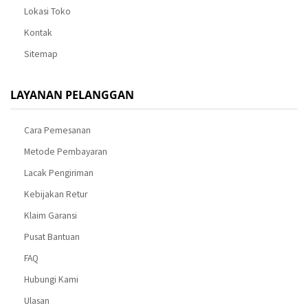
Lokasi Toko
Kontak
Sitemap
LAYANAN PELANGGAN
Cara Pemesanan
Metode Pembayaran
Lacak Pengiriman
Kebijakan Retur
Klaim Garansi
Pusat Bantuan
FAQ
Hubungi Kami
Ulasan